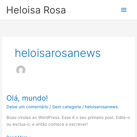
Ir
Men
Heloisa Rosa
para
o
princ
conteúdo
heloisarosanews
Olá, mundo!
Olá,
mundo!
Deixe um comentário
/
Sem categoria
/
heloisarosanews
Boas-vindas ao WordPress. Esse é o seu primeiro post. Edite-o
ou exclua-o, e então comece a escrever!