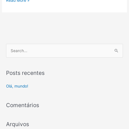
Read More »
P
e
s
Posts recentes
q
u
Olá, mundo!
i
s
Comentários
a
r
p
Arquivos