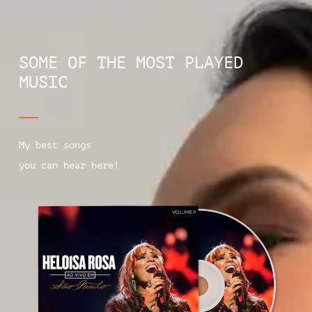
SOME OF THE MOST PLAYED
MUSIC
My best songs
you can hear here!