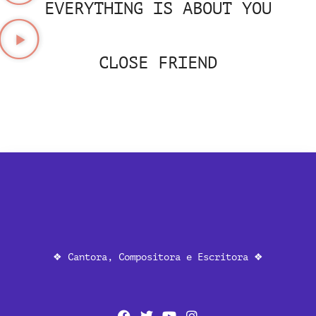
EVERYTHING IS ABOUT YOU
CLOSE FRIEND
❖ Cantora, Compositora e Escritora ❖
F
T
Y
I